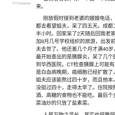
9 Comments
来。
刚放假时接到老婆的嫂嫂电话，
都去看望姐夫，呆了四五天。成都
半小时。回家呆了2天随后回我老
加8月几号学校组织的旅游，出发
夫去世了。他还差几个月才满40
最开始查出的是胰腺炎，呆了几个
到华西医院，CT检查胰腺上可能
是白血病晚期，癌细胞已经扩散了，
姐夫应该能熬过四十岁，而且他本
没挺过四十，走得太早了。住院按
酒、高糖的食物也不能吃。最后个
菜油炒的只放了盐素菜。
人是万物之灵长，其实也挺脆弱