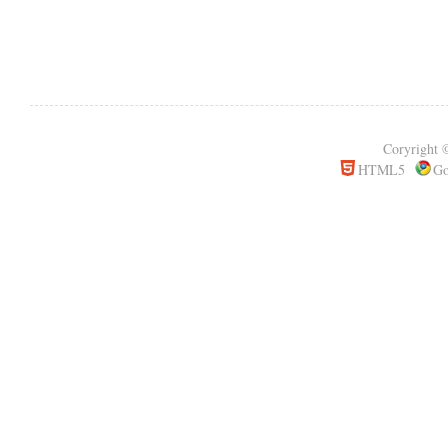
Coryrigh
HTML5
Go