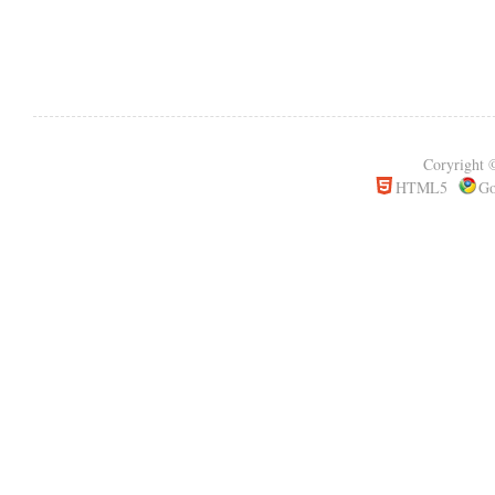
Coryrigh
HTML5
Go