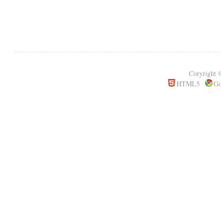
Coryrigh
HTML5
Go