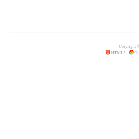
Coryrigh
HTML5
Go