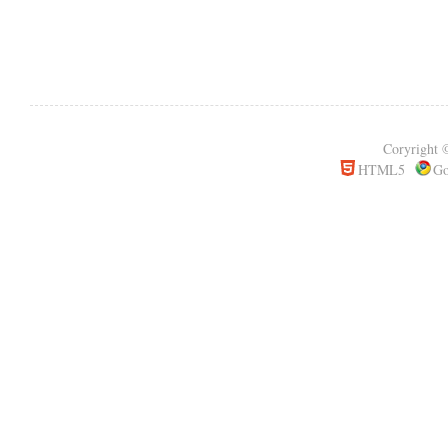
Coryrigh
HTML5
Go