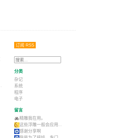
订阅 RSS
被
分类
杂记
系统
程序
电子
留言
精雕我在用。
这些浮雕一般会应用...
感谢分享啊
我是为了接娃，专门...