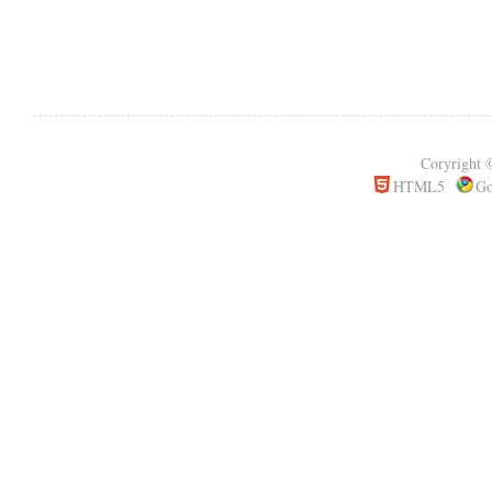
Coryrigh
HTML5
Go