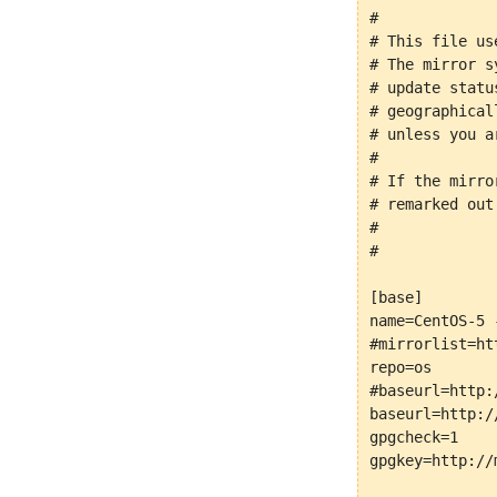
#

# This file us
# The mirror s
# update statu
# geographical
# unless you a
#

# If the mirro
# remarked out
#

#

[base]

name=CentOS-5 -
#mirrorlist=ht
repo=os

#baseurl=http:
baseurl=http:/
gpgcheck=1

gpgkey=http://