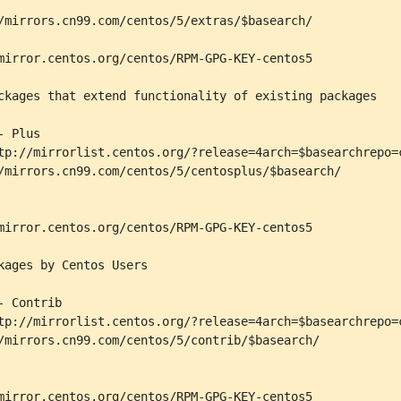
/mirrors.cn99.com/centos/5/extras/$basearch/

mirror.centos.org/centos/RPM-GPG-KEY-centos5

ckages that extend functionality of existing packages

 Plus

tp://mirrorlist.centos.org/?release=4arch=$basearchrepo=c
/mirrors.cn99.com/centos/5/centosplus/$basearch/

mirror.centos.org/centos/RPM-GPG-KEY-centos5

kages by Centos Users

 Contrib

tp://mirrorlist.centos.org/?release=4arch=$basearchrepo=c
/mirrors.cn99.com/centos/5/contrib/$basearch/
