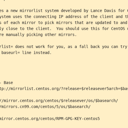
es a new mirrorlist system developed by Lance Davis for C
ystem uses the connecting IP address of the client and th
s of each mirror to pick mirrors that are updated to and

ly close to the client.  You should use this for CentOS u
re manually picking other mirrors.

rlist= does not work for you, as a fall back you can try 
 baseurl= line instead.

 Base

tp://mirrorlist.centos.org/?release=$releasever5arch=$bas
//mirror.centos.org/centos/$releasever/os/$basearch/

/mirrors.cn99.com/centos/5/os/$basearch/

mirror.centos.org/centos/RPM-GPG-KEY-centos5
