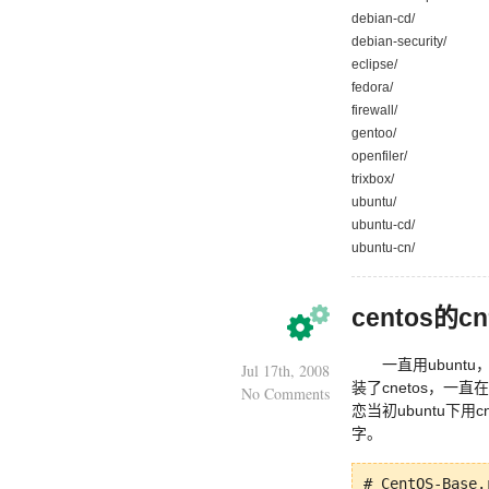
debian-cd/
debian-secur
eclipse/ 0
fedora/ 08
firewall/ 
gentoo/ 26
openfiler/ 
trixbox/ 0
ubuntu/ 21
ubuntu-cd/
ubuntu-cn/ 
centos的c
一直用ubunt
Jul 17th, 2008
装了cnetos，
No Comments
恋当初ubuntu下
字。
# CentOS-Base.r