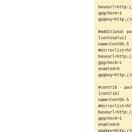
baseurl=http:/
gpgcheck=1

gpgkey=http://
#additional pa
[centosplus]

name=CentOS-5 -
#mirrorlist=ht
baseurl=http:/
gpgcheck=1

enabled=0

gpgkey=http://
#contrib - pac
[contrib]

name=CentOS-5 -
#mirrorlist=ht
baseurl=http:/
gpgcheck=1

enabled=0
