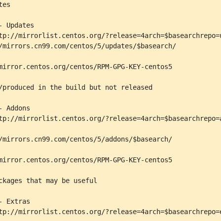
es

 Updates

tp://mirrorlist.centos.org/?release=4arch=$basearchrepo=u
/mirrors.cn99.com/centos/5/updates/$basearch/

mirror.centos.org/centos/RPM-GPG-KEY-centos5

/produced in the build but not released

 Addons

tp://mirrorlist.centos.org/?release=4arch=$basearchrepo=a
/mirrors.cn99.com/centos/5/addons/$basearch/

mirror.centos.org/centos/RPM-GPG-KEY-centos5

ckages that may be useful

 Extras

tp://mirrorlist.centos.org/?release=4arch=$basearchrepo=e