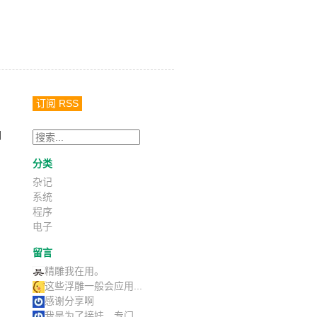
订阅 RSS
网
分类
杂记
系统
程序
电子
留言
精雕我在用。
这些浮雕一般会应用...
感谢分享啊
我是为了接娃，专门...