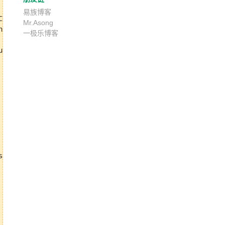
易族博客
entOS.

Mr.Asong
e

一极乐博客
pdates

the

earch&
