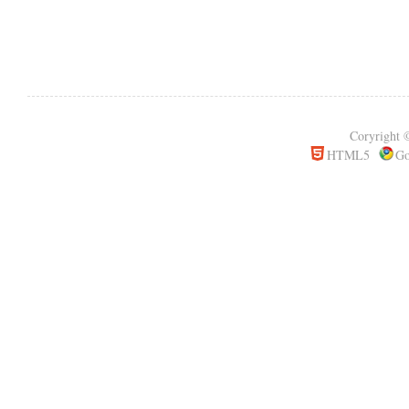
Coryrigh
HTML5
Go