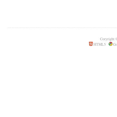
Coryrigh
HTML5
Go