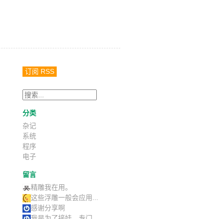
订阅 RSS
分类
杂记
系统
程序
电子
留言
精雕我在用。
这些浮雕一般会应用...
感谢分享啊
我是为了接娃，专门...