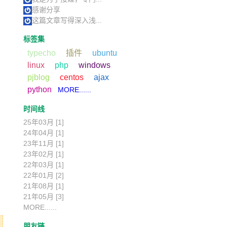
感谢分享
这篇文章写得深入浅...
标签集
typecho
插件
ubuntu
linux
php
windows
pjblog
centos
ajax
python
MORE......
时间线
25年03月 [1]
24年04月 [1]
23年11月 [1]
23年02月 [1]
22年03月 [1]
22年01月 [2]
21年08月 [1]
21年05月 [3]
MORE......
lue="stop" />千万别勾我，否则我就不告诉你“伊妹儿”有人踩你。</label>
朋友链