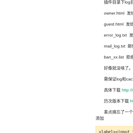
插件目录下lo
owner.ht
guest.htm
error_lo
mail_log
ban_xx.li
好像就没啥了。
需保证log和ca
具体下载
http:
历次版本下载
h
差点搞忘了一个
添加
<label><inpu