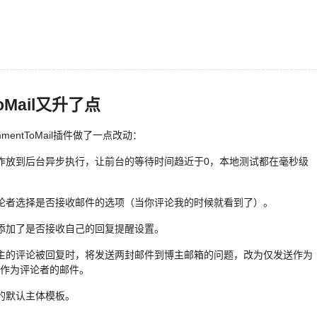
ToMail又升了点
mentToMail插件做了一点改动：
作放到后台异步执行，让前台的等待时间趋近于0，本地测试都在毫秒级
论者选择是否接收邮件的选项（当你评论我的时候就看到了）。
添加了是否接收自己的回复提醒设置。
主的评论被回复时，将发送两封邮件到博主邮箱的问题，改为仅发送作为
作为评论者的邮件。
的默认主体模板。