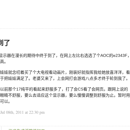
到了
的显示器在漫长的期待中终于到了，在网上左比右选选了个AOC的e2343F
高。
娃娃就念叨着买了个大电视看动画片，刚装好就指挥我给她放喜洋洋，看
于把娃娃满足了。老婆又来了，上会网打会游戏八点多才终于轮到我了。
以前那个17纯平的看起来舒服多了，打了会CS看了会网页。跟网上说的
眼睛不舒服，要么去适应这个显示器，要么慢慢调整到舒服为止。暂时用
可以。
n
Jul 08th, 2011 at 22:30 pm