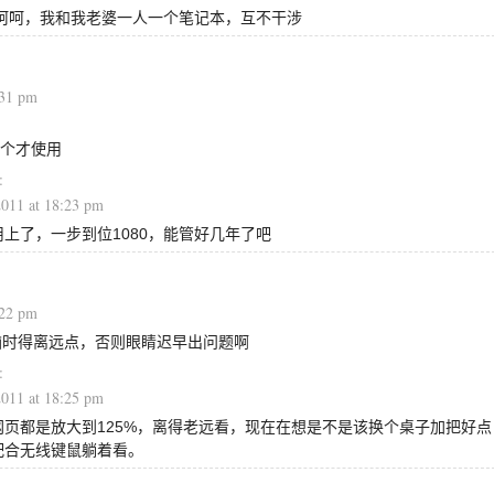
呵呵，我和我老婆一人一个笔记本，互不干涉
:31 pm
个才使用
2011 at 18:23 pm
上了，一步到位1080，能管好几年了吧
:22 pm
脑时得离远点，否则眼睛迟早出问题啊
2011 at 18:25 pm
网页都是放大到125%，离得老远看，现在在想是不是该换个桌子加把好点
配合无线键鼠躺着看。