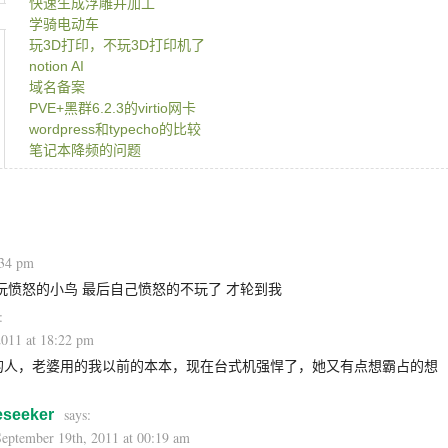
快速生成浮雕并加工
学骑电动车
玩3D打印，不玩3D打印机了
notion AI
域名备案
PVE+黑群6.2.3的virtio网卡
wordpress和typecho的比较
笔记本降频的问题
:34 pm
婆玩愤怒的小鸟 最后自己愤怒的不玩了 才轮到我
2011 at 18:22 pm
的人，老婆用的我以前的本本，现在台式机强悍了，她又有点想霸占的想
eseeker
September 19th, 2011 at 00:19 am