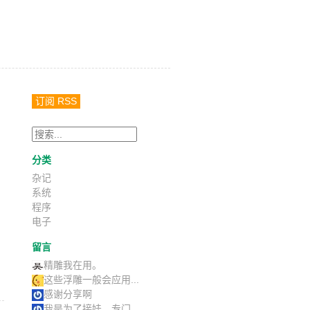
订阅 RSS
，
分类
杂记
系统
程序
电子
留言
精雕我在用。
这些浮雕一般会应用...
感谢分享啊
我是为了接娃，专门...